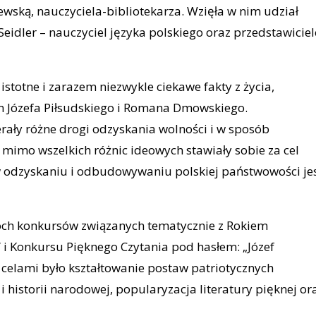
wską, nauczyciela-bibliotekarza. Wzięła w nim udział
eidler – nauczyciel języka polskiego oraz przedstawiciel
stotne i zarazem niezwykle ciekawe fakty z życia,
im Józefa Piłsudskiego i Romana Dmowskiego.
rały różne drogi odzyskania wolności i w sposób
mimo wszelkich różnic ideowych stawiały sobie za cel
 w odzyskaniu i odbudowywaniu polskiej państwowości je
óch konkursów związanych tematycznie z Rokiem
i Konkursu Pięknego Czytania pod hasłem: „Józef
m celami było kształtowanie postaw patriotycznych
 historii narodowej, popularyzacja literatury pięknej or