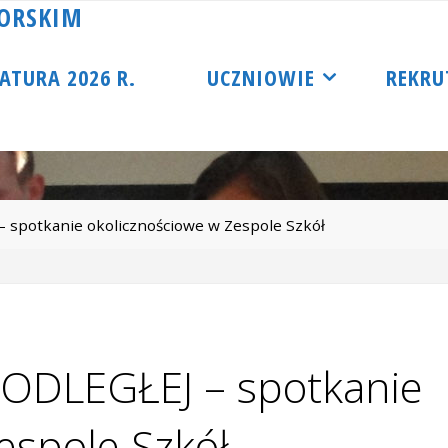
O
R
S
K
I
M
ATURA 2026 R.
UCZNIOWIE
REKRU
potkanie okolicznościowe w Zespole Szkół
DLEGŁEJ – spotkanie
espole Szkół