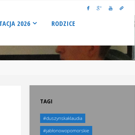
TACJA 2026
RODZICE
TAGI
#duszynskaklaudia
#jabłonowopomorskie