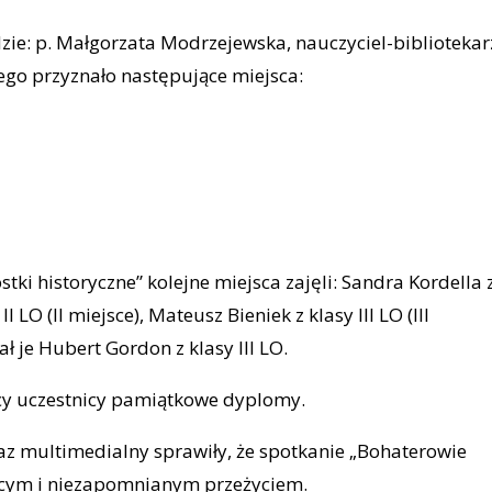
ie: p. Małgorzata Modrzejewska, nauczyciel-bibliotekar
iego przyznało następujące miejsca:
tki historyczne” kolejne miejsca zajęli: Sandra Kordella 
II LO (II miejsce), Mateusz Bieniek z klasy III LO (III
ł je Hubert Gordon z klasy III LO.
cy uczestnicy pamiątkowe dyplomy.
az multimedialny sprawiły, że spotkanie „Bohaterowie
jącym i niezapomnianym przeżyciem.