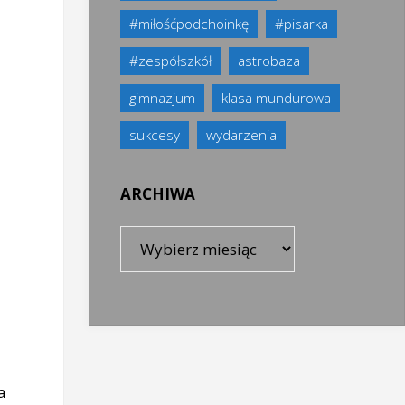
#miłośćpodchoinkę
#pisarka
#zespółszkół
astrobaza
gimnazjum
klasa mundurowa
sukcesy
wydarzenia
ARCHIWA
Archiwa
a