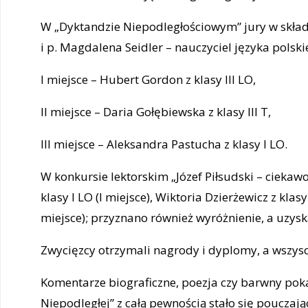
W „Dyktandzie Niepodległościowym” jury w składz
i p. Magdalena Seidler – nauczyciel języka polsk
I miejsce – Hubert Gordon z klasy III LO,
II miejsce – Daria Gołębiewska z klasy III T,
III miejsce – Aleksandra Pastucha z klasy I LO.
W konkursie lektorskim „Józef Piłsudski – ciekawos
klasy I LO (I miejsce), Wiktoria Dzierżewicz z klasy 
miejsce); przyznano również wyróżnienie, a uzyska
Zwycięzcy otrzymali nagrody i dyplomy, a wszys
Komentarze biograficzne, poezja czy barwny pok
Niepodległej” z całą pewnością stało się poucza