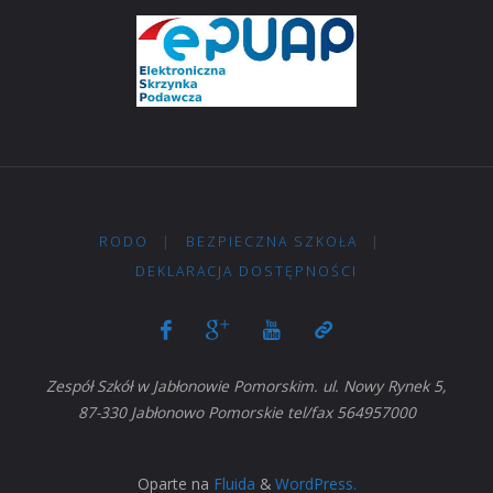
RODO
|
BEZPIECZNA SZKOŁA
|
DEKLARACJA DOSTĘPNOŚCI
Zespół Szkół w Jabłonowie Pomorskim. ul. Nowy Rynek 5,
87-330 Jabłonowo Pomorskie tel/fax 564957000
Oparte na
Fluida
&
WordPress.