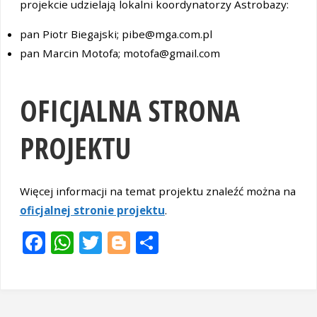
projekcie udzielają lokalni koordynatorzy Astrobazy:
pan Piotr Biegajski; pibe@mga.com.pl
pan Marcin Motofa; motofa@gmail.com
OFICJALNA STRONA
PROJEKTU
Więcej informacji na temat projektu znaleźć można na
oficjalnej stronie projektu
.
F
W
T
Bl
S
ac
h
w
o
h
e
at
itt
g
ar
b
s
er
g
e