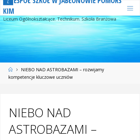
Z
E
S
P
Ó
Ł
S
Z
K
Ó
Ł
W
J
A
B
Ł
O
N
O
W
I
E
P
O
M
O
R
S
Przejdź
K
I
M
do
Liceum Ogólnokształcące. Technikum. Szkoła Branżowa
treści
Strona
NIEBO NAD ASTROBAZAMI – rozwijamy
główna
kompetencje kluczowe uczniów
NIEBO NAD
ASTROBAZAMI –