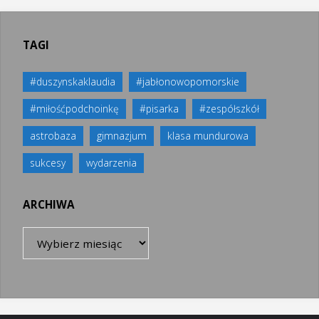
o
A
er
o
p
TAGI
k
p
#duszynskaklaudia
#jabłonowopomorskie
#miłośćpodchoinkę
#pisarka
#zespółszkół
astrobaza
gimnazjum
klasa mundurowa
sukcesy
wydarzenia
ARCHIWA
Archiwa