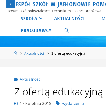
Z
E
S
P
Ó
Ł
S
Z
K
Ó
Ł
W
J
A
B
Ł
O
N
O
W
I
E
P
O
M
Przejdź
do
Liceum Ogólnokształcące. Technikum. Szkoła Branżowa
treści
SZKOŁA
AKTUALNOŚCI
M
PRACODAWCY
SZUKAJ
Strona
Aktualności
Z ofertą edukacyjną
główna
Aktualności
Z ofertą edukacyjną
17 kwietnia 2018
wydarzenia