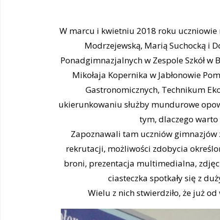
W marcu i kwietniu 2018 roku uczniowie n
Modrzejewską, Marią Suchocką i Do
Ponadgimnazjalnych w Zespole Szkół w B
Mikołaja Kopernika w Jabłonowie Pom
Gastronomicznych, Technikum Eko
ukierunkowaniu służby mundurowe opowi
tym, dlaczego warto 
Zapoznawali tam uczniów gimnazjów z 
rekrutacji, możliwości zdobycia określo
broni, prezentacja multimedialna, zdjęci
ciasteczka spotkały się z d
Wielu z nich stwierdziło, że już o