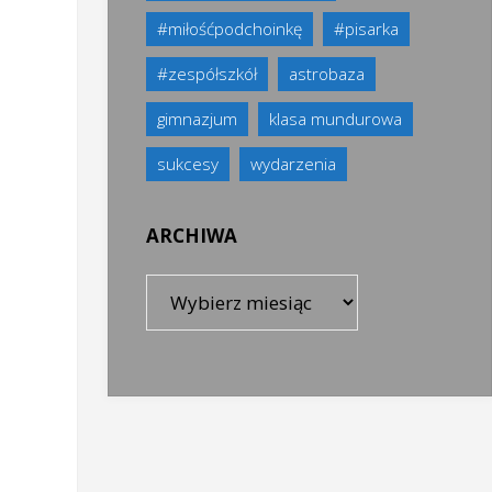
#miłośćpodchoinkę
#pisarka
#zespółszkół
astrobaza
gimnazjum
klasa mundurowa
sukcesy
wydarzenia
ARCHIWA
Archiwa