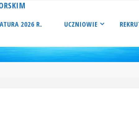
O
R
S
K
I
M
ATURA 2026 R.
UCZNIOWIE
REKRU