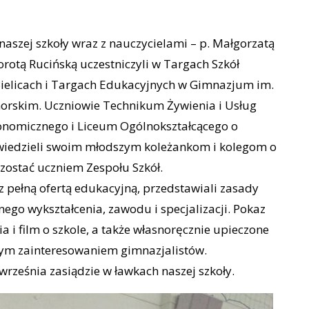
aszej szkoły wraz z nauczycielami – p. Małgorzatą
rotą Rucińską uczestniczyli w Targach Szkół
ielicach i Targach Edukacyjnych w Gimnazjum im.
orskim. Uczniowie Technikum Żywienia i Usług
nomicznego i Liceum Ogólnokształcącego o
edzieli swoim młodszym koleżankom i kolegom o
zostać uczniem Zespołu Szkół.
pełną ofertą edukacyjną, przedstawiali zasady
nego wykształcenia, zawodu i specjalizacji. Pokaz
a i film o szkole, a także własnoręcznie upieczone
użym zainteresowaniem gimnazjalistów.
d września zasiądzie w ławkach naszej szkoły.