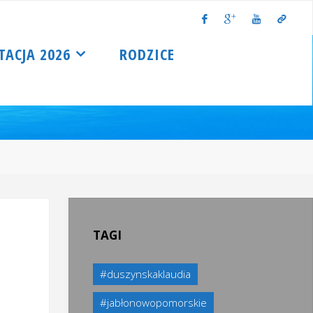
TACJA 2026
RODZICE
TAGI
#duszynskaklaudia
#jabłonowopomorskie