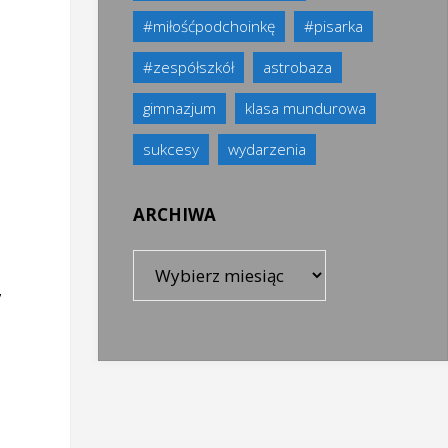
#miłośćpodchoinkę
#pisarka
#zespółszkół
astrobaza
gimnazjum
klasa mundurowa
sukcesy
wydarzenia
ARCHIWA
Archiwa
,