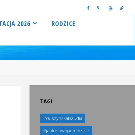
TACJA 2026
RODZICE
TAGI
#duszynskaklaudia
#jabłonowopomorskie