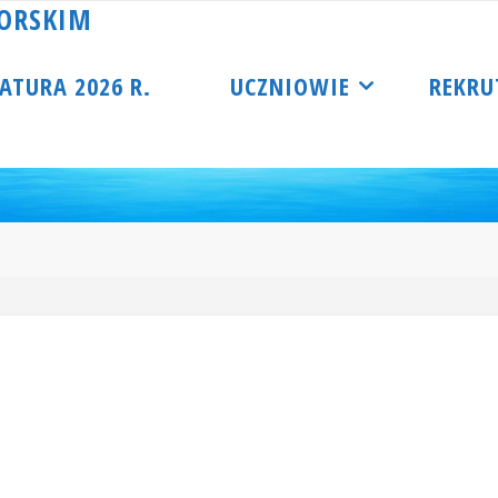
O
R
S
K
I
M
ATURA 2026 R.
UCZNIOWIE
REKRU