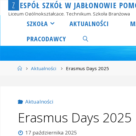
Z
E
S
P
Ó
Ł
S
Z
K
Ó
Ł
W
J
A
B
Ł
O
N
O
W
I
E
P
O
M
Przejdź
do
Liceum Ogólnokształcące. Technikum. Szkoła Branżowa
treści
SZKOŁA
AKTUALNOŚCI
M
PRACODAWCY
SZUKAJ
Strona
Aktualności
Erasmus Days 2025
główna
Aktualności
Erasmus Days 2025
17 października 2025