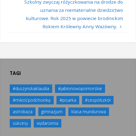
k
p
Szkolny zwyczaj różyczkowania na drodze do
uznania za niematerialne dziedzictwo
kulturowe. Rok 2025 w powiecie brodnickim
Rokiem Królewny Anny Wazówny.
TAGI
#duszynskaklaudia
#jabłonowopomorskie
#miłośćpodchoinkę
#pisarka
#zespółszkół
astrobaza
gimnazjum
klasa mundurowa
sukcesy
wydarzenia