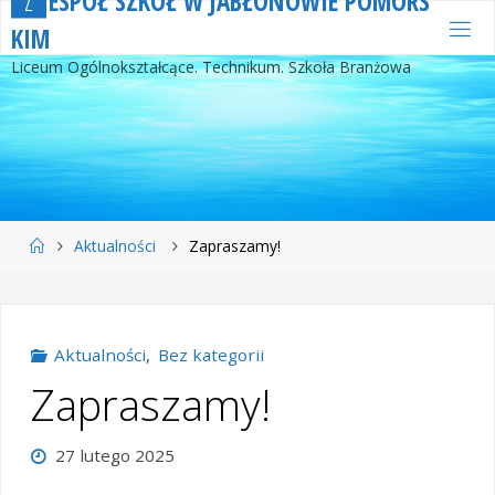
Z
E
S
P
Ó
Ł
S
Z
K
Ó
Ł
W
J
A
B
Ł
O
N
O
W
I
E
P
O
M
O
R
S
Przejdź
K
I
M
do
Liceum Ogólnokształcące. Technikum. Szkoła Branżowa
treści
Strona
Aktualności
Zapraszamy!
główna
Aktualności
,
Bez kategorii
Zapraszamy!
27 lutego 2025