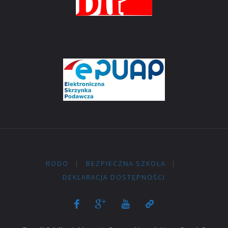
RODO
|
BEZPIECZNA SZKOŁA
|
DEKLARACJA DOSTĘPNOŚCI