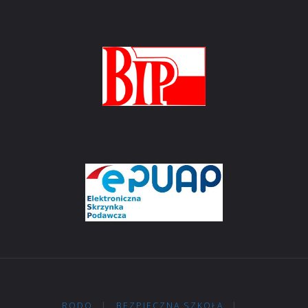
RODO
|
BEZPIECZNA SZKOŁA
|