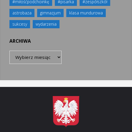
#miłośćpodchoinkę
#pisarka
#zespółszkół
astrobaza
gimnazjum
klasa mundurowa
sukcesy
wydarzenia
ARCHIWA
Archiwa