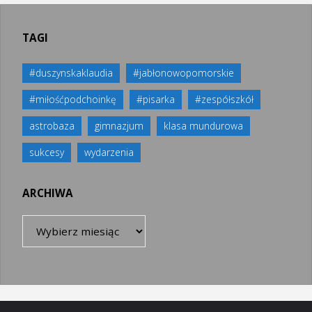
TAGI
#duszynskaklaudia
#jabłonowopomorskie
#miłośćpodchoinkę
#pisarka
#zespółszkół
astrobaza
gimnazjum
klasa mundurowa
sukcesy
wydarzenia
ARCHIWA
Archiwa